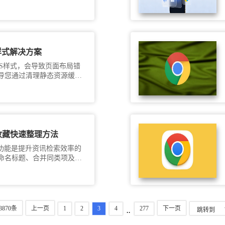
样式解决方案
S样式，会导致页面布局错
导您通过清理静态资源缓存
页原有的专业排版效果。
页收藏快速整理方法
引功能是提升资讯检索效率的
命名标题、合并同类项及利
助您在完成下载安装后快速
网页资源变得井然有序，提
。
3870条
上一页
1
2
3
4
277
下一页
..