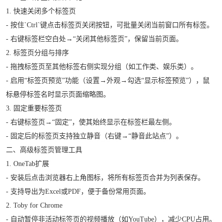
1. 快速关闭多个标签页
- 按住`Ctrl`键点击标签页关闭按钮，可批量关闭当前窗口所有标签。
- 右键标签栏空白处→“关闭其他标签页”，保留当前页面。
2. 标签页分组与排序
- 拖拽标签页至其他标签右侧实现分组（如工作类、娱乐类）。
- 启用“标签页预览”功能（设置→外观→勾选“显示标签预览”），鼠
标悬停标签名时显示页面缩略图。
3. 固定重要标签页
- 右键标签页→“固定”，使其始终显示在标签栏最左侧。
- 固定后的标签页支持独立静音（右键→“静音此站点”）。
二、高级标签页管理工具
1. OneTab扩展
- 安装后点击浏览器右上角图标，将所有标签页合并为列表保存。
- 支持导出为Excel或PDF，便于备份常用页面。
2. Toby for Chrome
- 自动暂停非活动标签页的视频播放（如YouTube），减少CPU占用。