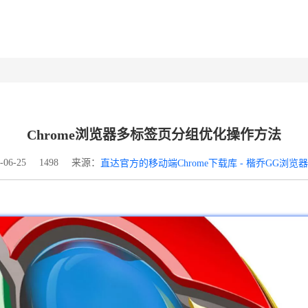
Chrome浏览器多标签页分组优化操作方法
来源：
06-25
1498
直达官方的移动端Chrome下载库 - 楷乔GG浏览