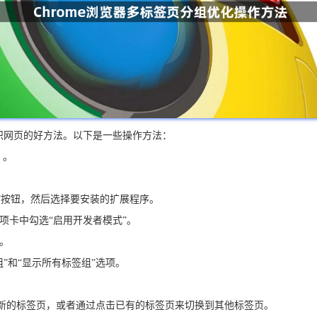
组织网页的好方法。以下是一些操作方法：
）。
序”按钮，然后选择要安装的扩展程序。
选项卡中勾选“启用开发者模式”。
钮。
组”和“显示所有标签组”选项。
添加新的标签页，或者通过点击已有的标签页来切换到其他标签页。