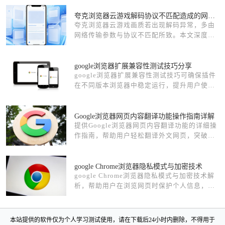
夸克浏览器云游戏解码协议不匹配造成的网络参数调优
夸克浏览器云游戏画质若出现解码异常，多由
网络传输参数与协议不匹配所致。本文深度揭
示了网络流媒体参数调节的秘籍，助您优化带
宽传输比，解决云游戏画面模糊或抖动问题，
获取高清即时的娱乐体验。
google浏览器扩展兼容性测试技巧分享
google浏览器扩展兼容性测试技巧可确保插件
在不同版本浏览器中稳定运行，提升用户使用
可靠性。
Google浏览器网页内容翻译功能操作指南详解
提供Google浏览器网页内容翻译功能的详细操
作指南，帮助用户轻松翻译外文网页，突破语
言障碍，享受更流畅的跨语言浏览体验。
google Chrome浏览器隐私模式与加密技术
google Chrome浏览器隐私模式与加密技术解
析，帮助用户在浏览网页时保护个人信息，实
现安全操作和数据防护。
本站提供的软件仅为个人学习测试使用，请在下载后24小时内删除，不得用于