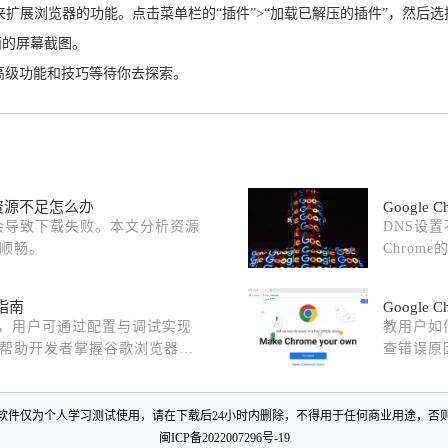
插件来扩展浏览器的功能。点击菜单栏的“插件”>“加载已解压的插件”，然后
页面的屏幕截图。
他高级功能和技巧等待你去探索。
统资源不足怎么办
Google
足会导致下载失败。本文分析资源
DNS设置
顺畅。
Chrom
作指南
Googl
件开发，用户可通过配置与调试实现
教用户如何
帮助开发者掌握谷歌浏览器插
查错误原
软件仅为个人学习测试使用，请在下载后24小时内删除，不得用于任何商业用途，否
闽ICP备2022007296号-19