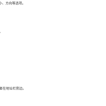
大小、方向等选项。
。
或者在地址栏旁边。